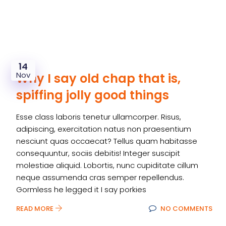
14
Nov
Why I say old chap that is,
spiffing jolly good things
Esse class laboris tenetur ullamcorper. Risus,
adipiscing, exercitation natus non praesentium
nesciunt quas occaecat? Tellus quam habitasse
consequuntur, sociis debitis! Integer suscipit
molestiae aliquid. Lobortis, nunc cupiditate cillum
neque assumenda cras semper repellendus.
Gormless he legged it I say porkies
READ MORE
NO COMMENTS