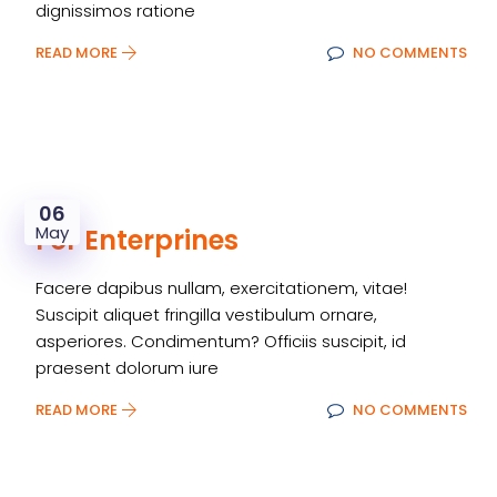
dignissimos ratione
READ MORE
NO COMMENTS
06
May
For Enterprines
Facere dapibus nullam, exercitationem, vitae!
Suscipit aliquet fringilla vestibulum ornare,
asperiores. Condimentum? Officiis suscipit, id
praesent dolorum iure
READ MORE
NO COMMENTS